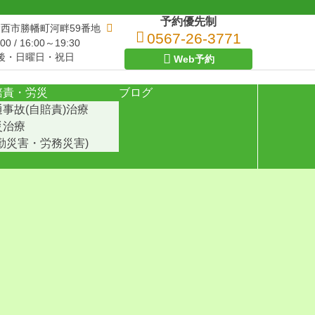
予約優先制
県愛西市勝幡町河畔59番地
0567-26-3771
00 / 16:00～19:30
後・日曜日・祝日
Web予約
賠責・労災
ブログ
通事故(自賠責)治療
災治療
通勤災害・労務災害)