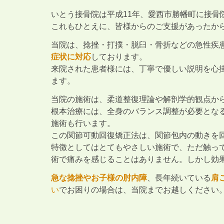
いとう接骨院は平成11年、愛西市勝幡町に接骨
これもひとえに、皆様からのご支援があったか
当院は、捻挫・打撲・脱臼・骨折などの急性疾
症状に対応
しております。
来院された患者様には、丁寧で優しい説明を心
ます。
当院の施術は、柔道整復理論や解剖学的観点か
根本治療には、全身のバランス調整が必要となる
施術も行います。
この関節可動回復矯正法は、関節包内の動きを
特徴としてはとてもやさしい施術で、ただ触っ
術で痛みを感じることはありません。しかし効
急な捻挫やお子様の肘内障
、長年続いている
肩
い
でお困りの場合は、当院までお越しください