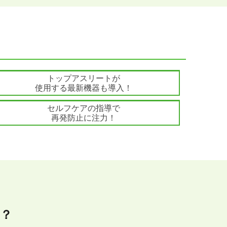
int
3
トップアスリートが
使用する最新機器も導入！
int
6
セルフケアの指導で
再発防止に注力！
？