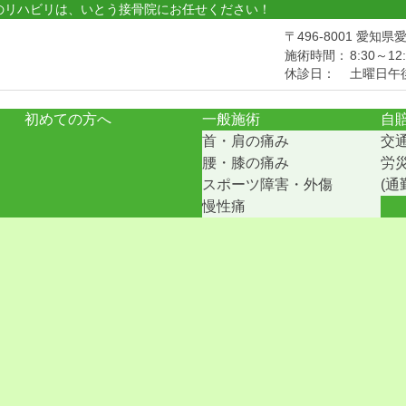
のリハビリは、いとう接骨院にお任せください！
〒496-8001 愛知
施術時間：
8:30～12:
休診日：
土曜日午
初めての方へ
一般施術
自
首・肩の痛み
交
腰・膝の痛み
労
スポーツ障害・外傷
(
慢性痛