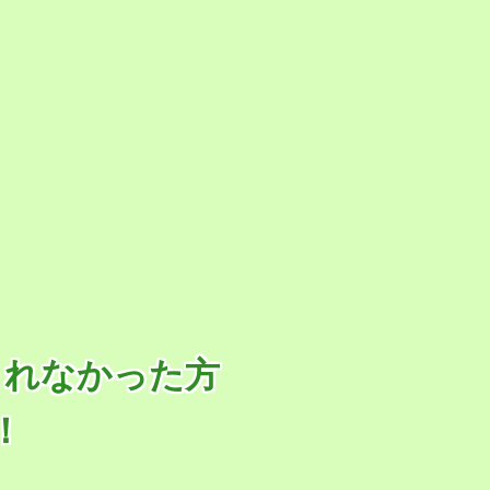
されなかった方
！