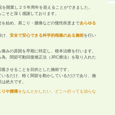
院を開業し２５年周年を迎えることができました。
らこそと深く感謝しております。
患を始め、肩こり・腰痛などの慢性疾患まで
あらゆる
掛け、
安全で安心できる科学的根拠のある施術
を行い
ら痛みの原因を早期に特定し、根本治療を行います。
為、関節可動回復矯正法（JRC療法）を取り入れた
回復させることを目的とした施術です。
ているだけ、軽く関節を動かしているだけであり、施
果は絶大です。
こりや腰痛
をなんとかしたい、どこへ行っても治らな
。