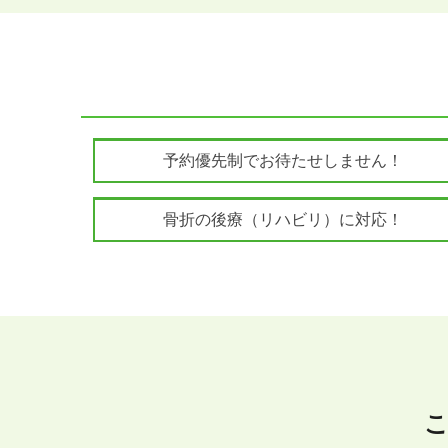
point
1
予約優先制でお待たせしません！
point
4
骨折の後療（リハビリ）に対応！