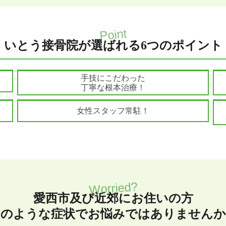
いとう接骨院が選ばれる6つのポイント
point
2
po
手技にこだわった
丁寧な根本治療！
point
5
po
女性スタッフ常駐！
愛西市及び近郊にお住いの方
このような症状でお悩みではありませんか